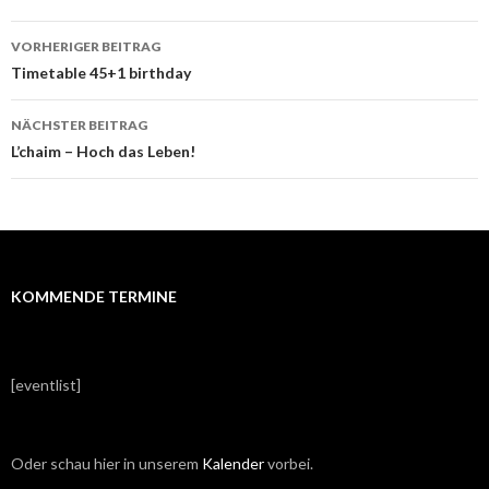
VORHERIGER BEITRAG
Beitrags-
Timetable 45+1 birthday
Navigation
NÄCHSTER BEITRAG
L’chaim – Hoch das Leben!
KOMMENDE TERMINE
[eventlist]
Oder schau hier in unserem
Kalender
vorbei.