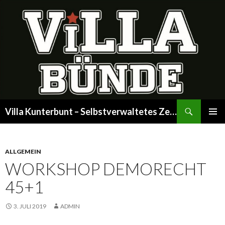
Suchen
Villa Kunterbunt – Selbstverwaltetes Zentrum
SPRINGE
PRIMÄR
ZUM
MENÜ
INHALT
ALLGEMEIN
WORKSHOP DEMORECHT
45+1
3. JULI 2019
ADMIN