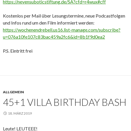
https://nevensuboticstiftung.de/SA?cfd=r4wux#cff
Kostenlos per Mail über Lesungstermine, neue Podcastfolgen
und Infos rund um den Film informiert werden:
https://wochenendrebell.us16.list-manage.com/subscribe?
u=076a10fe107c83bac459a2fc6&id=8b1f9d0ea2
P.S. Eintritt frei
ALLGEMEIN
45+1 VILLA BIRTHDAY BASH
18. MÄRZ 2019
Leute! LEUTEEE!