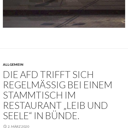
ALLGEMEIN
DIE AFD TRIFFT SICH
REGELMÄSSIG BEI EINEM S
TAMMTISCH IM R
ESTAURANT „LEIB UND S
EELE“ IN BÜNDE.
2. MÄRZ 2020